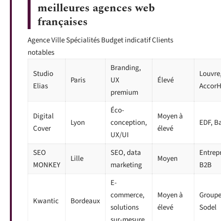
meilleures agences web
françaises
Agence Ville Spécialités Budget indicatif Clients
notables
Branding,
Studio
Louvre
Paris
UX
Élevé
Elias
AccorH
premium
Éco-
Digital
Moyen à
Lyon
conception,
EDF, B
Cover
élevé
UX/UI
SEO
SEO, data
Entrepr
Lille
Moyen
MONKEY
marketing
B2B
E-
commerce,
Moyen à
Group
Kwantic
Bordeaux
solutions
élevé
Sodel
sur-mesure