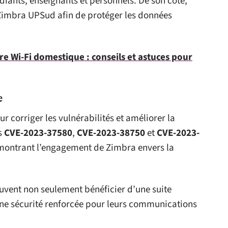
udiants, enseignants et personnels. De son côté,
Zimbra UPSud afin de protéger les données
re Wi-Fi domestique : conseils et astuces pour
e
r corriger les vulnérabilités et améliorer la
és
CVE-2023-37580
,
CVE-2023-38750
et
CVE-2023-
montrant l’engagement de Zimbra envers la
euvent non seulement bénéficier d’une suite
une sécurité renforcée pour leurs communications