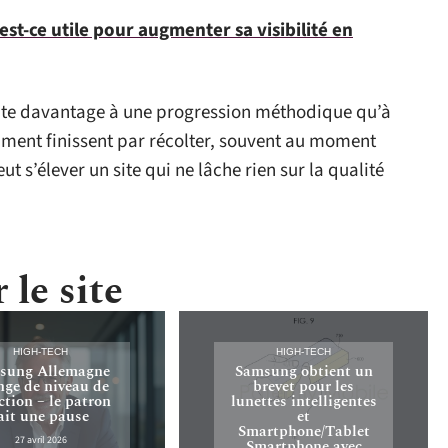
st-ce utile pour augmenter sa visibilité en
nte davantage à une progression méthodique qu’à
mment finissent par récolter, souvent au moment
ut s’élever un site qui ne lâche rien sur la qualité
 le site
HIGH-TECH
HIGH-TECH
sung Allemagne
Samsung obtient un
nge de niveau de
brevet pour les
ction – le patron
lunettes intelligentes
ait une pause
et
Smartphone/Tablet
27 avril 2026
Smartphone avec