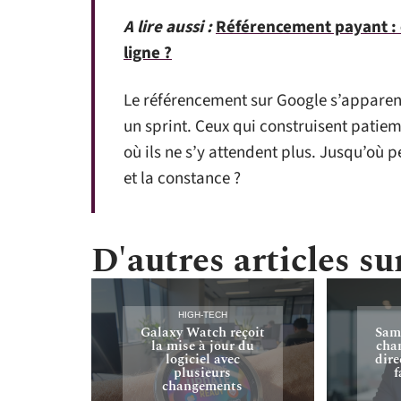
A lire aussi :
Référencement payant : e
ligne ?
Le référencement sur Google s’appare
un sprint. Ceux qui construisent patie
où ils ne s’y attendent plus. Jusqu’où pe
et la constance ?
D'autres articles sur
HIGH-TECH
Galaxy Watch reçoit
Sam
la mise à jour du
cha
logiciel avec
dire
plusieurs
f
changements