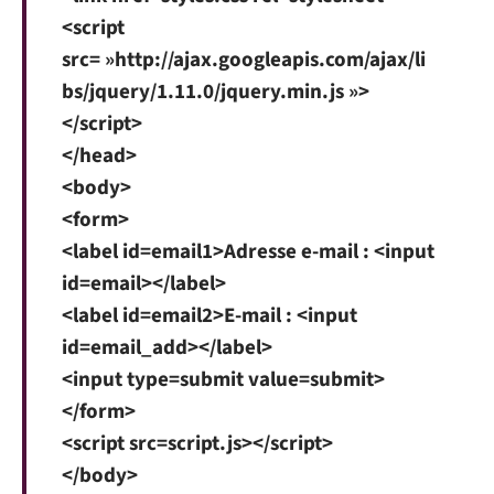
<script
src= »http://ajax.googleapis.com/ajax/li
bs/jquery/1.11.0/jquery.min.js »>
</script>
</head>
<body>
<form>
<label id=email1>Adresse e-mail : <input
id=email></label>
<label id=email2>E-mail : <input
id=email_add></label>
<input type=submit value=submit>
</form>
<script src=script.js></script>
</body>