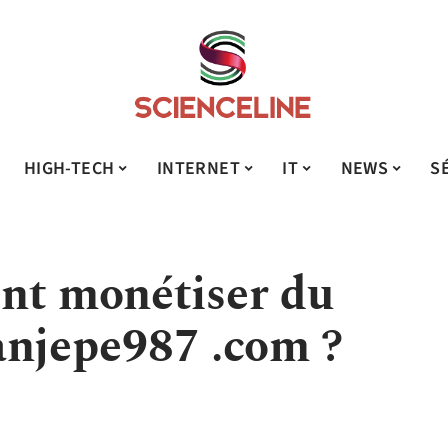
HIGH-TECH
INTERNET
IT
NEWS
S
nt monétiser du
ltanjepe987 .com ?