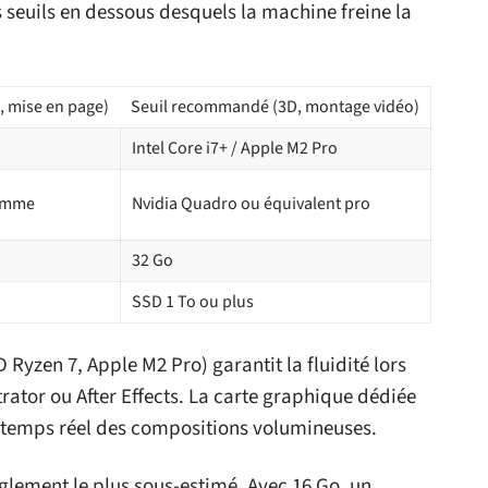
es seuils en dessous desquels la machine freine la
, mise en page)
Seuil recommandé (3D, montage vidéo)
Intel Core i7+ / Apple M2 Pro
gamme
Nvidia Quadro ou équivalent pro
32 Go
SSD 1 To ou plus
 Ryzen 7, Apple M2 Pro) garantit la fluidité lors
trator ou After Effects. La carte graphique dédiée
en temps réel des compositions volumineuses.
glement le plus sous-estimé. Avec 16 Go, un