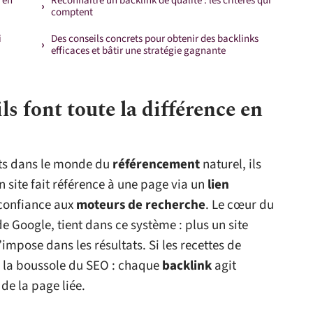
e en
Reconnaître un backlink de qualité : les critères qui
comptent
i
Des conseils concrets pour obtenir des backlinks
efficaces et bâtir une stratégie gagnante
ls font toute la différence en
nts dans le monde du
référencement
naturel, ils
n site fait référence à une page via un
lien
e confiance aux
moteurs de recherche
. Le cœur du
e Google, tient dans ce système : plus un site
s’impose dans les résultats. Si les recettes de
te la boussole du SEO : chaque
backlink
agit
de la page liée.